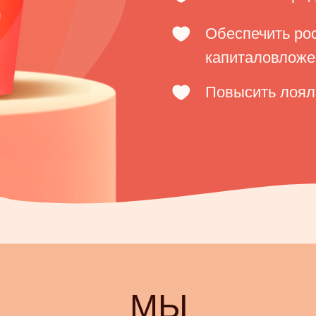
Обеспечить ро
капиталовложе
Повысить лоял
МЫ