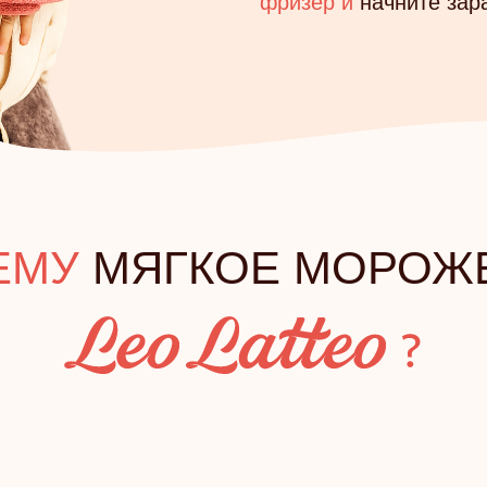
фризер и
начните зар
ЕМУ
МЯГКОЕ МОРОЖ