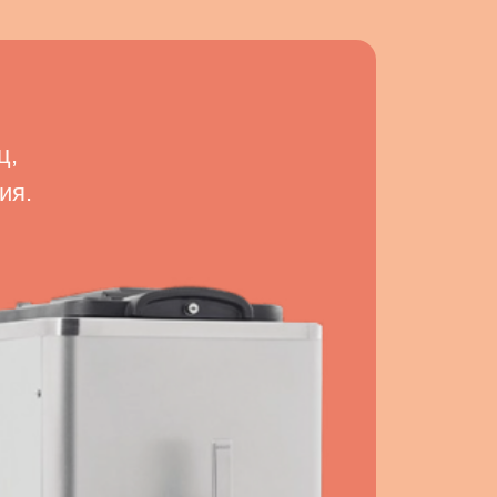
ц,
ия.